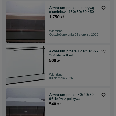
Akwarium proste z pokrywą
aluminiową 150x50x60 450
litrów
1 750 zł
Wierzbno
Odświeżono dnia 04 sierpnia 2026
Akwarium proste 120x40x55 -
264 litrów float
500 zł
Wierzbno
03 sierpnia 2026
Akwarium proste 80x40x30 -
96 litrów z pokrywą
540 zł