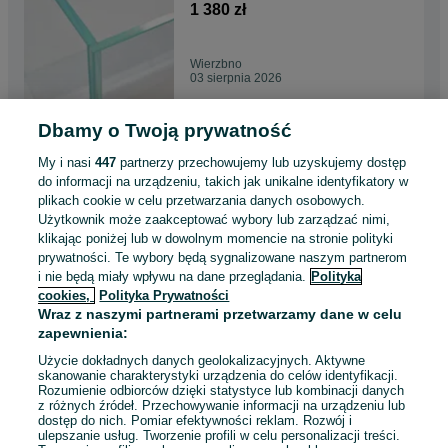
1 380 zł
Wierzbno
03 sierpnia 2026
Dbamy o Twoją prywatność
Akwarium proste 100x50x60 -
300 litrów float
My i nasi
447
partnerzy przechowujemy lub uzyskujemy dostęp
780 zł
do informacji na urządzeniu, takich jak unikalne identyfikatory w
plikach cookie w celu przetwarzania danych osobowych.
Użytkownik może zaakceptować wybory lub zarządzać nimi,
Wierzbno
klikając poniżej lub w dowolnym momencie na stronie polityki
03 sierpnia 2026
prywatności. Te wybory będą sygnalizowane naszym partnerom
i nie będą miały wpływu na dane przeglądania.
Polityka
cookies,
Polityka Prywatności
Akwarium proste 100x40x60 -
Wraz z naszymi partnerami przetwarzamy dane w celu
240 litrów float
zapewnienia:
460 zł
Użycie dokładnych danych geolokalizacyjnych. Aktywne
skanowanie charakterystyki urządzenia do celów identyfikacji.
Rozumienie odbiorców dzięki statystyce lub kombinacji danych
Wierzbno
z różnych źródeł. Przechowywanie informacji na urządzeniu lub
03 sierpnia 2026
dostęp do nich. Pomiar efektywności reklam. Rozwój i
ulepszanie usług. Tworzenie profili w celu personalizacji treści.